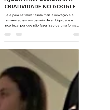
VELOCIDADE: RACING
CHALLENGE® DA PLAY
AJUDA A IMPULSIONAR A
CRIATIVIDADE NO GOOGLE
Se é para estimular ainda mais a inovação e a
reinvenção em um cenário de ambiguidade e
incerteza, por que não fazer isso de uma forma
também disruptiva? Para ajudar as mentes criativas
do time de Parcerias Estratégicas do Google a
buscar soluções de uma forma inovadora, ágil e
divertida, a Play in Company foi convidada a realizar
o workshop Racing Challenge®, na sede da
empresa em São Paulo. Desenvolvida e aplicada
com exclusividade pela Play, a dinâmica é inspirada
nos M