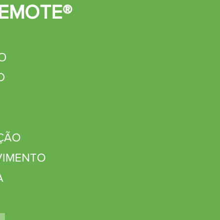
REMOTE®
O
O
ÇÃO
VIMENTO
A