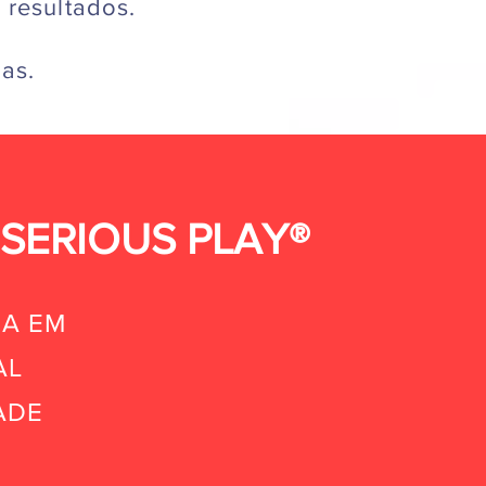
 resultados.
as.
SERIOUS PLAY®
IA EM
AL
DADE