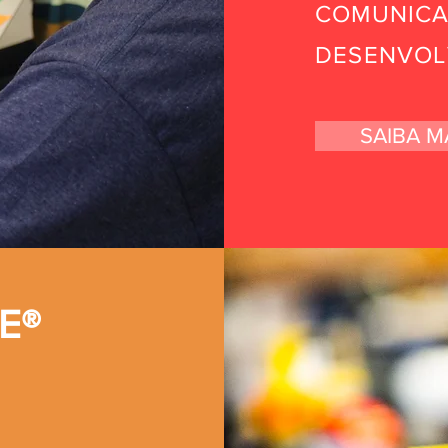
COMUNIC
DESENVOL
SAIBA M
E®