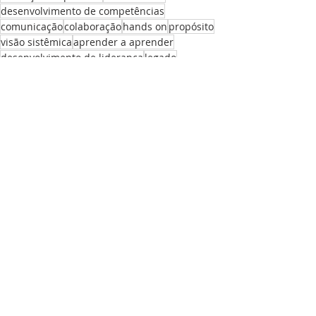
desenvolvimento de competências
comunicação
colaboração
hands on
propósito
visão sistêmica
aprender a aprender
desenvolvimento de liderança
legado
legoserious play
cgf contabilidade
valores
insights
contabilidade
identidade corporativa
sucessão
sinop
mato grosso
sustentatibilidade
Ver tudo
Posts recentes