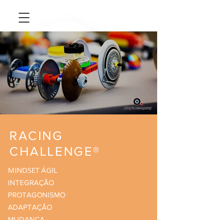
RACING
CHALLENGE®
MINDSET ÁGIL
INTEGRAÇÃO
PROTAGONISMO
ADAPTAÇÃO
MUDANÇA