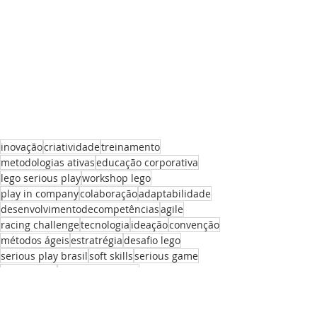
inovação
criatividade
treinamento
metodologias ativas
educação corporativa
lego serious play
workshop lego
play in company
colaboração
adaptabilidade
desenvolvimentodecompetências
agile
racing challenge
tecnologia
ideação
convenção
métodos ágeis
estratrégia
desafio lego
serious play brasil
soft skills
serious game
gamificação
penso tecnologia