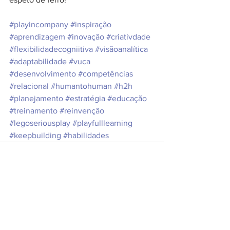
#playincompany
#inspiração
#aprendizagem
#inovação
#criativdade
#flexibilidadecogniitiva
#visãoanalítica
#adaptabilidade
#vuca
#desenvolvimento
#competências
#relacional
#humantohuman
#h2h
#planejamento
#estratégia
#educação
#treinamento
#reinvenção
#legoseriousplay
#playfulllearning
#keepbuilding
#habilidades
Ver tudo
Posts recentes