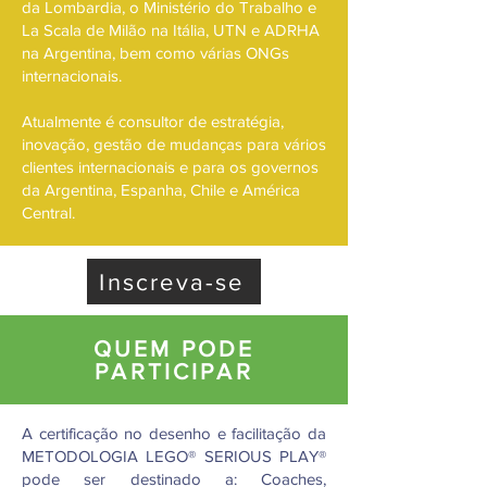
da Lombardia, o Ministério do Trabalho e
La Scala de Milão na Itália, UTN e ADRHA
na Argentina, bem como várias ONGs
internacionais.
Atualmente é consultor de estratégia,
inovação, gestão de mudanças para vários
clientes internacionais e para os governos
da Argentina, Espanha, Chile e América
Central.
Inscreva-se
QUEM PODE
PARTICIPAR
A certificação no desenho e facilitação da
METODOLOGIA LEGO® SERIOUS PLAY®
pode ser destinado a: Coaches,