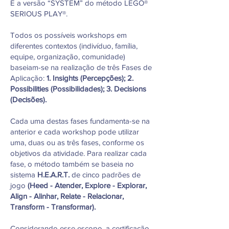
É a versão “SYSTEM” do método LEGO®
SERIOUS PLAY®.
Todos os possíveis workshops em
diferentes contextos (indivíduo, família,
equipe, organização, comunidade)
baseiam-se na realização de três Fases de
Aplicação:
1. Insights (Percepções); 2.
Possibilities (Possibilidades); 3. Decisions
(Decisões).
Cada uma destas fases fundamenta-se na
anterior e cada workshop pode utilizar
uma, duas ou as três fases, conforme os
objetivos da atividade. Para realizar cada
fase, o método também se baseia no
sistema
H.E.A.R.T.
de cinco padrões de
jogo
(Heed - Atender, Explore - Explorar,
Align - Alinhar, Relate - Relacionar,
Transform - Transformar).
Considerando esse escopo, a certificação