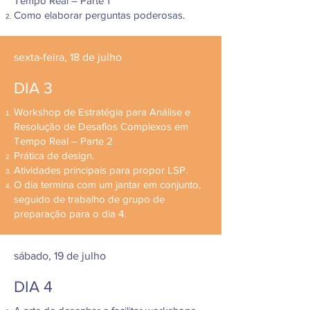
Tempo Real – Parte 1
Como elaborar perguntas poderosas.
sexta-feira, 18 de julho
DIA 3
Workshop de Estratégia para Análise e
Resolução de Desafios Complexos em
Tempo Real – Parte 2
Prática de design.
Atividades principais para propor LSP.
​O dia termina com um jantar em conjunto,
seguido de trabalho de grupo de
preparação para o dia 4.
sábado, 19 de julho
DIA 4