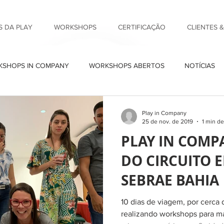
 DA PLAY
WORKSHOPS
CERTIFICAÇÃO
CLIENTES 
SHOPS IN COMPANY
WORKSHOPS ABERTOS
NOTÍCIAS
Play in Company
25 de nov. de 2019
1 min de
PLAY IN COMP
DO CIRCUITO 
SEBRAE BAHIA
10 dias de viagem, por cerca
realizando workshops para m