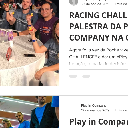
23 de abr. de 2019
1 min de 
RACING CHALL
PALESTRA DA P
COMPANY NA 
DE VENDAS DA
Agora foi a vez da Roche viv
CHALLENGE® e dar um #Play n
iteração, tomada de decisões,
Play in Company
19 de mar. de 2019
1 min de 
Play in Compa