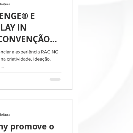
leitura
ENGE® E
LAY IN
CONVENÇÃO
 ROCHE
enciar a experiência RACING
a criatividade, ideação,
...
leitura
ny promove o