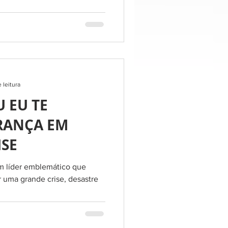
 leitura
 EU TE
RANÇA EM
ISE
m líder emblemático que
r uma grande crise, desastre