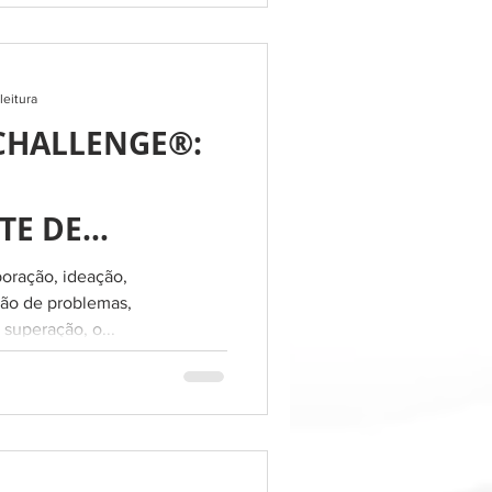
leitura
CHALLENGE®:
TE DE
boração, ideação,
 E EQUIPES
ção de problemas,
 superação, o...