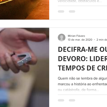
velocidade, obstáculos e...
Mirian Fávaro
13 de mar. de 2020
2 min de
DECIFRA-ME OU
DEVORO: LIDE
TEMPOS DE CR
Quem não se lembra de algu
marcou a história ao enfrenta
ou catástrofe, de forma...