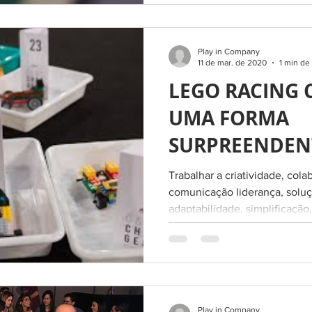
Play in Company
11 de mar. de 2020
1 min de 
LEGO RACING 
UMA FORMA
SURPREENDEN
DESENVOLVER
Trabalhar a criatividade, cola
COMPETÊNCIAS
comunicação liderança, solu
adaptabilidade, simplificação,
Play in Company