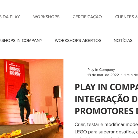
 DA PLAY
WORKSHOPS
CERTIFICAÇÃO
CLIENTES 
SHOPS IN COMPANY
WORKSHOPS ABERTOS
NOTÍCIAS
Play in Company
18 de mar. de 2022
1 min de
PLAY IN COM
INTEGRAÇÃO D
PROMOTORES 
CANIN COM LE
Criar, testar e modificar mod
CHALLENGE®
LEGO para superar desafios, 