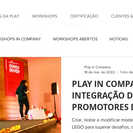
 DA PLAY
WORKSHOPS
CERTIFICAÇÃO
CLIENTES 
SHOPS IN COMPANY
WORKSHOPS ABERTOS
NOTÍCIAS
Play in Company
18 de mar. de 2022
1 min de
PLAY IN COM
INTEGRAÇÃO D
PROMOTORES 
CANIN COM LE
Criar, testar e modificar mod
CHALLENGE®
LEGO para superar desafios, 