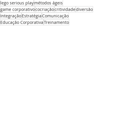
lego serious play
métodos ágeis
game corporativo
cocriação
critividade
diversão
Integração
Estratégia
Comunicação
Educação Corporativa
Treinamento
WORKSHOPS IN COMPANY
Ver tudo
Posts recentes